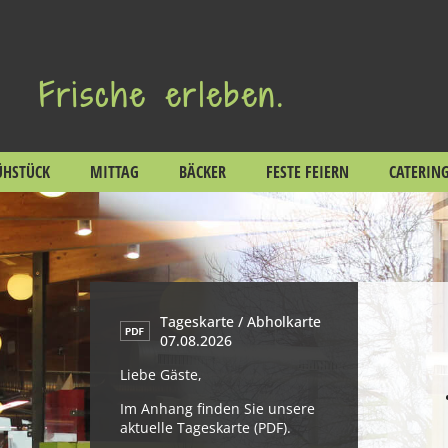
Frische erleben.
ÜHSTÜCK
MITTAG
BÄCKER
FESTE FEIERN
CATERIN
Tageskarte / Abholkarte
07.08.2026
Liebe Gäste,
Im Anhang finden Sie unsere
aktu­elle Tages­karte (PDF).