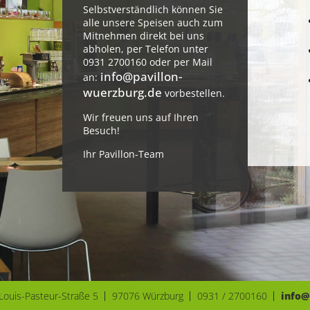
Selbst­ver­ständ­lich können Sie
alle unsere Speisen auch zum
Mitnehmen direkt bei uns
abholen, per Telefon unter
0931 2700160 oder per Mail
info@pavillon-
an:
wuerzburg.de
vorbe­stellen.
Wir freuen uns auf Ihren
Besuch!
Ihr Pavillon-Team
Louis-Pasteur-Straße 5
97076 Würzburg
0931 / 2700160
info@