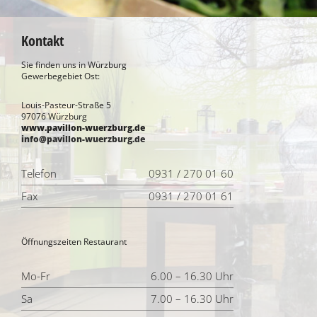
Kontakt
Sie finden uns in Würz­burg
Gewer­be­ge­biet Ost:
Louis-Pasteur-Straße 5
97076 Würz­burg
www.pavillon-wuerz­burg.de
info@pavillon-wuerz­burg.de
Telefon
0931 / 270 01 60
Fax
0931 / 270 01 61
Öffnungs­zeiten Restau­rant
Mo-Fr
6.00 – 16.30 Uhr
Sa
7.00 – 16.30 Uhr